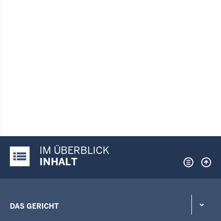
IM ÜBERBLICK
Justiz-Portal im Überblick:
INHALT
DAS GERICHT