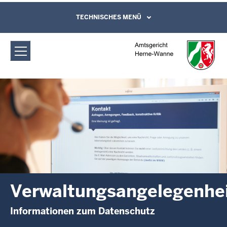
Direkt zum Inhalt
Amtsgericht Herne-Wanne:
TECHNISCHES MENÜ
Leichte Sprache, Gebärdensprachenvideo
und Kontaktformular
Verwaltungsangelegenheiten
Verwaltungsangelegenhe
Informationen zum Datenschutz