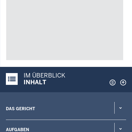
IM ÜBERBLICK
Justiz-Portal im Überblick:
INHALT
DAS GERICHT
AUFGABEN