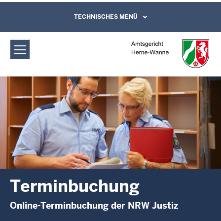
Direkt zum Inhalt
Amtsgericht Herne-Wanne:
TECHNISCHES MENÜ
Leichte Sprache, Gebärdensprachenvideo
und Kontaktformular
Terminbuchung
Terminbuchung
Online-Terminbuchung der NRW Justiz