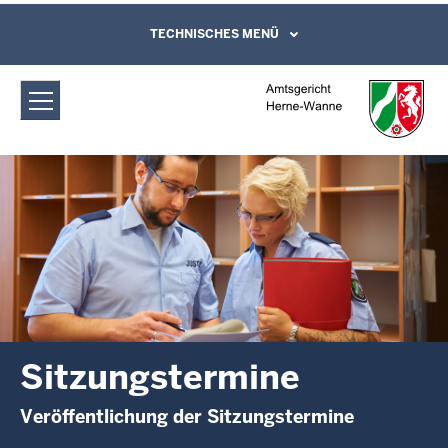
Direkt zum Inhalt
Amtsgericht Herne-Wanne:
TECHNISCHES MENÜ
Leichte Sprache, Gebärdensprachenvideo
und Kontaktformular
Sitzungstermine
Sitzungstermine
Veröffentlichung der Sitzungstermine