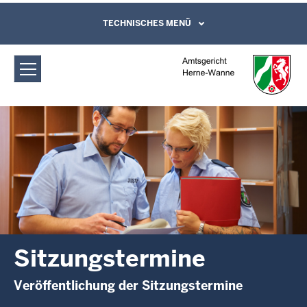
Direkt zum Inhalt
Amtsgericht Herne-Wanne:
TECHNISCHES MENÜ
Leichte Sprache, Gebärdensprachenvideo
und Kontaktformular
Sitzungstermine
Sitzungstermine
Veröffentlichung der Sitzungstermine