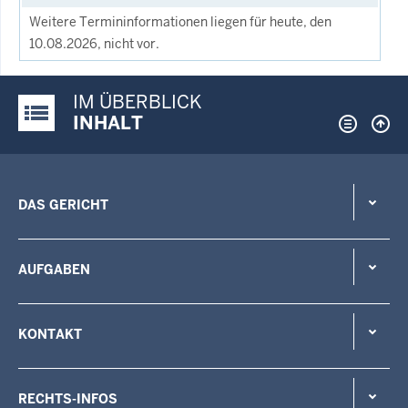
Weitere Termininformationen liegen für heute, den
10.08.2026, nicht vor.
IM ÜBERBLICK
Justiz-Portal im Überblick:
INHALT
DAS GERICHT
AUFGABEN
KONTAKT
RECHTS-INFOS