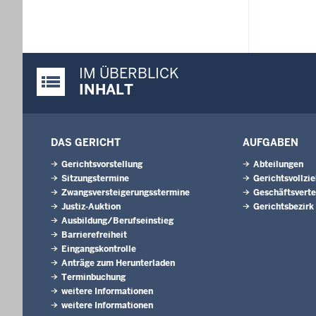
IM ÜBERBLICK
Justiz-Portal im Überblick:
INHALT
DAS GERICHT
AUFGABEN
Gerichtsvorstellung
Abteilungen
Sitzungstermine
Gerichtsvollzi
Zwangsversteigerungsstermine
Geschäftsverte
Justiz-Auktion
Gerichtsbezirk
Ausbildung/Berufseinstieg
Barrierefreiheit
Eingangskontrolle
Anträge zum Herunterladen
Terminbuchung
weitere Informationen
weitere Informationen