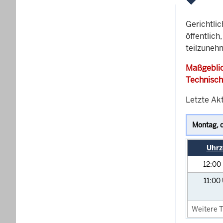
Gerichtli
öffentlich
teilzuneh
Maßgeblic
Technisch
Letzte Ak
Uhrz
12:00
11:00
Weitere T