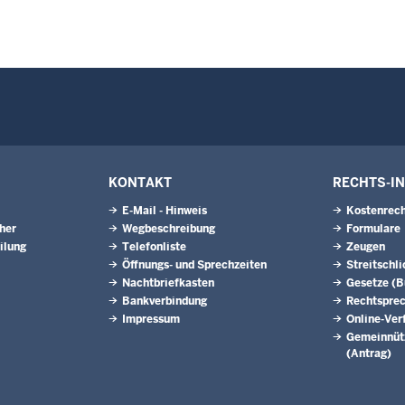
KONTAKT
RECHTS-I
E-Mail - Hinweis
Kostenrech
eher
Wegbeschreibung
Formulare
ilung
Telefonliste
Zeugen
Öffnungs- und Sprechzeiten
Streitschl
Nachtbriefkasten
Gesetze (
Bankverbindung
Rechtspre
Impressum
Online-Ver
Gemeinnütz
(Antrag)