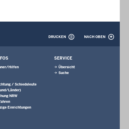
DRUCKEN
NACH OBEN
NFOS
SERVICE
ner/Hilfen
Übersicht
Suche
ichtung / Schiedsleute
Bund/Länder)
chung NRW
fahren
ige Einrichtungen